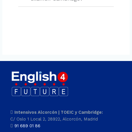
Intensivos Alcorcón | TOEIC y Cambridge:
C/ Oslo 1 Local 2, 28922, Alcorcón, Madrid
91 689 01 86