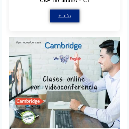
CAE for adults - C1
+ Info