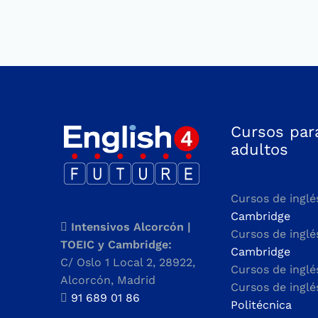
Cursos par
adultos
Cursos de inglé
Cambridge
Intensivos Alcorcón |
Cursos de ingl
TOEIC y Cambridge:
Cambridge
C/ Oslo 1 Local 2, 28922,
Cursos de ingl
Alcorcón, Madrid
Cursos de ingl
91 689 01 86
Politécnica