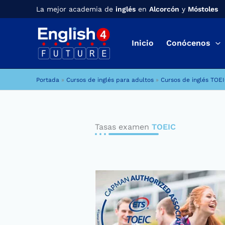
Ir
La mejor academia de
inglés
en
Alcorcón
y
Móstoles
al
contenido
Inicio
Conócenos
Portada
»
Cursos de inglés para adultos
»
Cursos de inglés TOE
Tasas examen
TOEIC