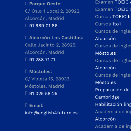
Examen
TOEIC 
Parque Oeste:
Examen
TOEIC 
C/ Oslo 1 Local 2, 28922,
Cursos
TOEIC I
Alcorcón, Madrid
Cursos
1to1
91 689 01 86
Cursos de ingl
Alcorcón Los Castillos:
Alcorcón
Calle Jacinto 2, 28925,
Cursos de ingl
Alcorcón, Madrid
Móstoles
91 288 71 71
Cursos de ingl
Alcorcón
Móstoles:
Cursos de ingl
C/ Violeta 15, 28933,
Móstoles
Móstoles, Madrid
Preparación de
91 025 58 25
Cambridge
Habilitación lin
Email:
Academia de in
info@english4future.es
Alcorcón
Academia de in