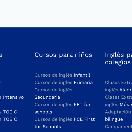
a
Cursos para niños
Inglés p
colegios
Cursos de inglés
Infantil
s
Cursos de inglés
Primaria
Clases Extr
Cursos de inglés
inglés
Alco
és
Intensivo
Secundaria
Clases Extr
Cursos de inglés
PET for
inglés
Móst
és
TOEIC
schools
Adaptació
és
TOEIC
Cursos de inglés
FCE First
bilingüe
for Schools
Campamento