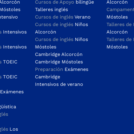
Alcorcón
Cursos de Apoyo
bilingüe
Alcorcón
Móstoles
Talleres inglés
Campamento
ntensivo
Cursos de inglés
Verano
Móstoles
Cursos de inglés
Niños
Talleres de 
és
Intensivos
Alcorcón
Alcorcón
Cursos de inglés
Niños
Talleres de 
és
Intensivos
Móstoles
Móstoles
Cambridge Alcorcón
és
TOEIC
Cambridge Móstoles
Preparación
Exámenes
és
TOEIC
Cambridge
Intensivos de verano
 Exámenes
güística
glés
glés
Los