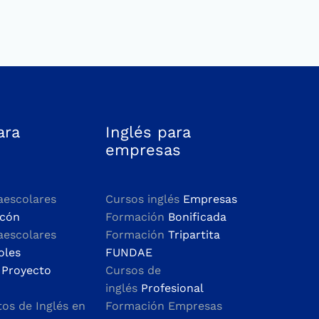
ara
Inglés para
empresas
aescolares
Cursos inglés
Empresas
rcón
Formación
Bonificada
aescolares
Formación
Tripartita
oles
FUNDAE
n
Proyecto
Cursos de
inglés
Profesional
s de Inglés en
Formación Empresas