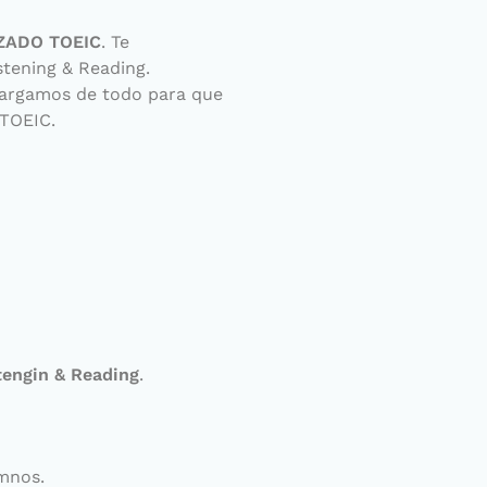
ZADO TOEIC
. Te
tening & Reading.
cargamos de todo para que
 TOEIC.
engin & Reading
.
umnos.