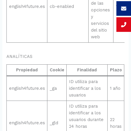
de las
english4future.es
cb-enabled
1 año
opciones
y
servicios
del sitio
web
ANALÍTICAS
Propiedad
Cookie
Finalidad
Plazo
ID utiliza para
english4future.es
_ga
identificar a los
1 año
usuarios
ID utiliza para
identificar a los
usuarios durante
22
english4future.es
_gld
24 horas
horas