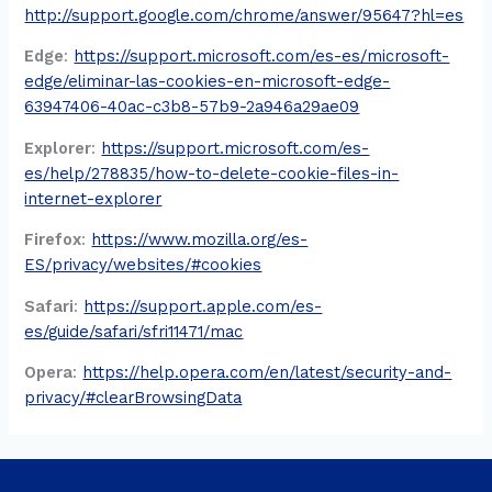
http://support.google.com/chrome/answer/95647?hl=es
Edge
:
https://support.microsoft.com/es-es/microsoft-
edge/eliminar-las-cookies-en-microsoft-edge-
63947406-40ac-c3b8-57b9-2a946a29ae09
Explorer
:
https://support.microsoft.com/es-
es/help/278835/how-to-delete-cookie-files-in-
internet-explorer
Firefox
:
https://www.mozilla.org/es-
ES/privacy/websites/#cookies
Safari
:
https://support.apple.com/es-
es/guide/safari/sfri11471/mac
Opera
:
https://help.opera.com/en/latest/security-and-
privacy/#clearBrowsingData