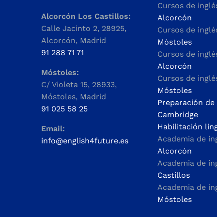
Cursos de ingl
Alcorcón Los Castillos:
Alcorcón
Calle Jacinto 2, 28925,
Cursos de ingl
Alcorcón, Madrid
Móstoles
91 288 71 71
Cursos de ingl
Alcorcón
Móstoles:
Cursos de ingl
C/ Violeta 15, 28933,
Móstoles
Móstoles, Madrid
Preparación de
91 025 58 25
Cambridge
Habilitación lin
Email:
Academia de in
info@english4future.es
Alcorcón
Academia de in
Castillos
Academia de in
Móstoles