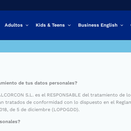
Adultos
Kids & Teens
Business English
tamiento de tus datos personales?
ORCON S.L. es el RESPONSABLE del tratamiento de los
án tratados de conformidad con lo dispuesto en el Regla
/2018, de 5 de diciembre (LOPDGDD).
rsonales?