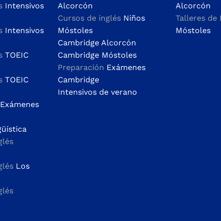
és
Intensivos
Alcorcón
Alcorcón
Cursos de inglés
Niños
Talleres de 
és
Intensivos
Móstoles
Móstoles
Cambridge Alcorcón
és
TOEIC
Cambridge Móstoles
Preparación
Exámenes
és
TOEIC
Cambridge
Intensivos de verano
 Exámenes
güística
glés
glés
Los
glés