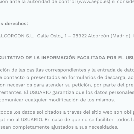
ón ante la autoridad de control (www.aepd.es) si conside
us derechos:
CON S.L.. Calle Oslo,, 1 – 28922 Alcorcón (Madrid). E
CULTATIVO DE LA INFORMACIÓN FACILITADA POR EL US
ión de las casillas correspondientes y la entrada de da
 de contacto o presentados en formularios de descarga, 
son necesarios para atender su petición, por parte del pre
restantes. El USUARIO garantiza que los datos personale
 comunicar cualquier modificación de los mismos.
os los datos solicitados a través del sitio web son obli
óptimo al USUARIO. En caso de que no se faciliten todos l
os sean completamente ajustados a sus necesidades.