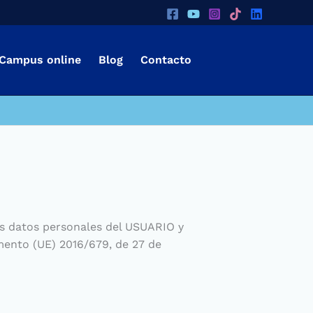
Campus online
Blog
Contacto
 datos personales del USUARIO y
mento (UE) 2016/679, de 27 de