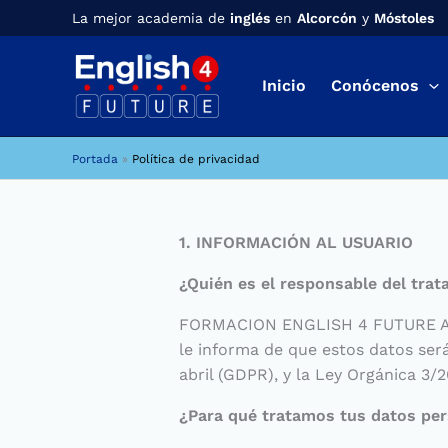
Ir
La mejor academia de
inglés
en
Alcorcón
y
Móstoles
al
contenido
Inicio
Conócenos
Portada
»
Política de privacidad
1. INFORMACIÓN AL USUARIO
¿Quién es el responsable del tra
FORMACION ENGLISH 4 FUTURE ALC
le informa de que estos datos ser
abril (GDPR), y la Ley Orgánica 3
¿Para qué tratamos tus datos pe