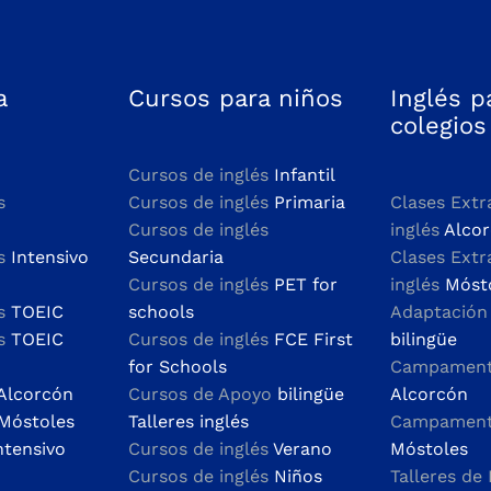
a
Cursos para niños
Inglés p
colegios
Cursos de inglés
Infantil
s
Cursos de inglés
Primaria
Clases Extr
Cursos de inglés
inglés
Alco
és
Intensivo
Secundaria
Clases Extr
Cursos de inglés
PET for
inglés
Móst
és
TOEIC
schools
Adaptació
és
TOEIC
Cursos de inglés
FCE First
bilingüe
for Schools
Campamento
Alcorcón
Cursos de Apoyo
bilingüe
Alcorcón
Móstoles
Talleres inglés
Campamento
ntensivo
Cursos de inglés
Verano
Móstoles
Cursos de inglés
Niños
Talleres de 