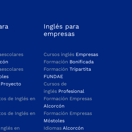
ara
Inglés para
empresas
aescolares
Cursos inglés
Empresas
rcón
Formación
Bonificada
aescolares
Formación
Tripartita
oles
FUNDAE
n
Proyecto
Cursos de
inglés
Profesional
s de Inglés en
Formación Empresas
Alcorcón
s de Inglés en
Formación Empresas
Móstoles
Inglés en
Idiomas
Alcorcón