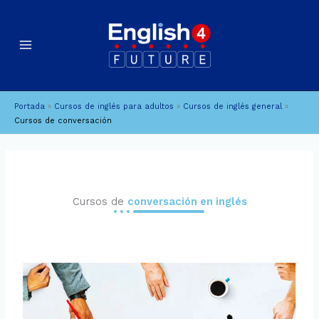
Ir
al
contenido
Portada
»
Cursos de inglés para adultos
»
Cursos de inglés general
»
Cursos de conversación
Cursos de
conversación en inglés