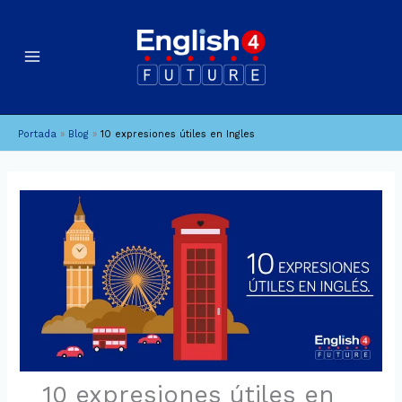
Ir
B
A
al
u
r
contenido
c
s
h
c
i
a
Portada
»
Blog
»
10 expresiones útiles en Ingles
v
r
o
s
10 expresiones útiles en