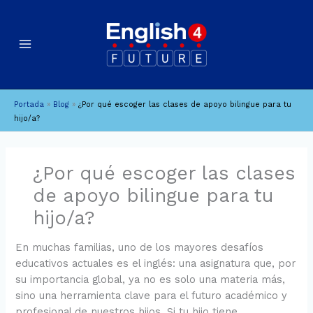
Ir
B
A
al
u
r
contenido
c
s
h
c
i
a
Portada
»
Blog
»
¿Por qué escoger las clases de apoyo bilingue para tu
v
r
hijo/a?
o
s
¿Por qué escoger las clases
de apoyo bilingue para tu
hijo/a?
En muchas familias, uno de los mayores desafíos
educativos actuales es el inglés: una asignatura que, por
su importancia global, ya no es solo una materia más,
sino una herramienta clave para el futuro académico y
profesional de nuestros hijos. Si tu hijo tiene