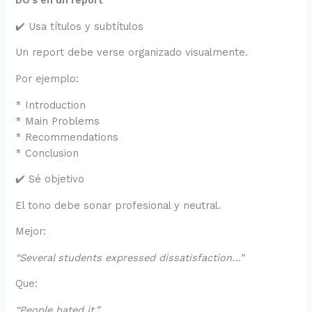
DO’s en un report
✔️ Usa títulos y subtítulos
Un report debe verse organizado visualmente.
Por ejemplo:
* Introduction
* Main Problems
* Recommendations
* Conclusion
✔️ Sé objetivo
El tono debe sonar profesional y neutral.
Mejor:
“Several students expressed dissatisfaction…”
Que:
“People hated it.”