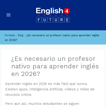
Ir
B
A
al
u
r
contenido
c
s
h
c
i
a
Portada
»
Blog
»
¿Es necesario un profesor nativo para aprender inglés
v
r
en 2026?
o
s
¿Es necesario un profesor
nativo para aprender inglés
en 2026?
Aprender inglés en 2026 es más fácil que nunca.
Existen apps, inteligencia artificial, vídeos y miles de
recursos online.
Pero aún así, muchos estudiantes se siguen