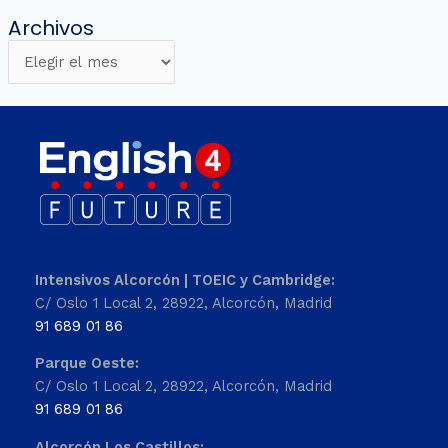
Archivos
Intensivos Alcorcón | TOEIC y Cambridge:
C/ Oslo 1 Local 2, 28922, Alcorcón, Madrid
91 689 01 86
Parque Oeste:
C/ Oslo 1 Local 2, 28922, Alcorcón, Madrid
91 689 01 86
Alcorcón Los Castillos: