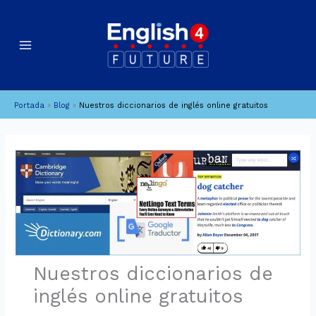
Ir
B
A
al
u
r
contenido
c
s
h
c
i
a
Portada
»
Blog
»
Nuestros diccionarios de inglés online gratuitos
v
r
o
s
Nuestros diccionarios de
inglés online gratuitos