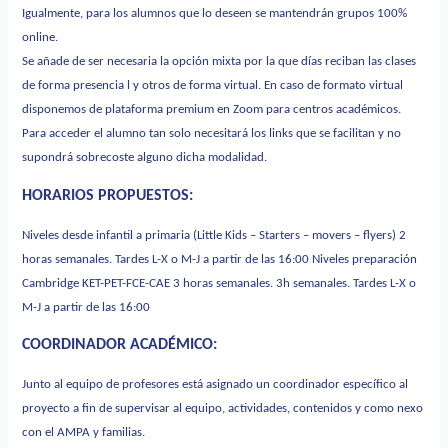
Igualmente, para los alumnos que lo deseen se mantendrán grupos 100%
online.
Se añade de ser necesaria la opción mixta por la que días reciban las clases
de forma presencia l y otros de forma virtual. En caso de formato virtual
disponemos de plataforma premium en Zoom para centros académicos.
Para acceder el alumno tan solo necesitará los links que se facilitan y no
supondrá sobrecoste alguno dicha modalidad.
HORARIOS PROPUESTOS:
Niveles desde infantil a primaria (Little Kids – Starters
–
movers
–
flyers) 2
horas semanales. Tardes L-X o M-J a partir de las 16:00 Niveles preparación
Cambridge KET-PET-FCE-CAE 3 horas semanales. 3h semanales. Tardes L-X o
M-J a partir de las 16:00
COORDINADOR ACADÉMICO:
Junto al equipo de profesores está asignado un coordinador específico al
proyecto a fin de supervisar al equipo, actividades, contenidos y como nexo
con el AMPA y familias.