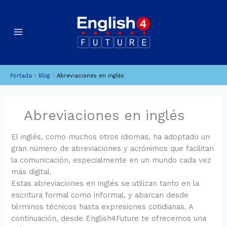
Ir
B
A
al
u
r
contenido
c
s
h
c
i
a
Portada
»
Blog
»
Abreviaciones en inglés
v
r
o
s
Abreviaciones en inglés
El inglés, como muchos otros idiomas, ha adoptado un
gran número de abreviaciones y acrónimos que facilitan
la comunicación, especialmente en un mundo cada vez
más digital.
Estas abreviaciones en inglés se utilizan tanto en la
escritura formal como informal, y abarcan desde
términos técnicos hasta expresiones cotidianas. A
continuación, desde English4Future te ofrecemos una