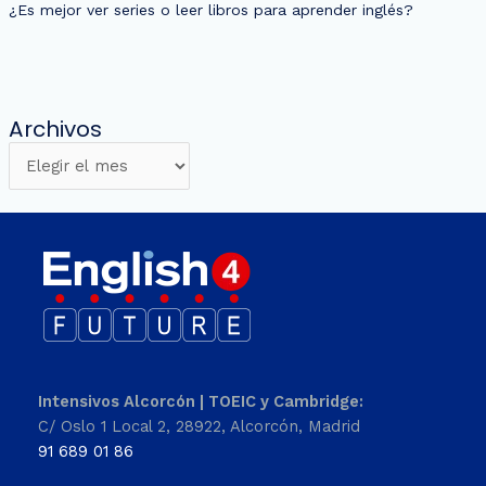
¿Es mejor ver series o leer libros para aprender inglés?
Archivos
Intensivos Alcorcón | TOEIC y Cambridge:
C/ Oslo 1 Local 2, 28922, Alcorcón, Madrid
91 689 01 86