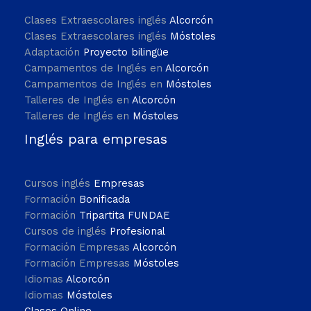
Clases Extraescolares inglés
Alcorcón
Clases Extraescolares inglés
Móstoles
Adaptación
Proyecto bilingüe
Campamentos de Inglés en
Alcorcón
Campamentos de Inglés en
Móstoles
Talleres de Inglés en
Alcorcón
Talleres de Inglés en
Móstoles
Inglés para empresas
Cursos inglés
Empresas
Formación
Bonificada
Formación
Tripartita FUNDAE
Cursos de inglés
Profesional
Formación Empresas
Alcorcón
Formación Empresas
Móstoles
Idiomas
Alcorcón
Idiomas
Móstoles
Clases Online