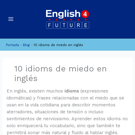
Ir
B
A
al
u
r
contenido
c
s
h
c
i
a
Portada
»
Blog
»
10 idioms de miedo en inglés
v
r
o
s
10 idioms de miedo en
inglés
En inglés, existen muchos
idioms
(expresiones
idiomáticas) y frases relacionadas con el miedo que se
usan en la vida cotidiana para describir momentos
aterradores, situaciones de tensión o incluso
sentimientos de nerviosismo. Aprender estos idioms no
solo enriquecerá tu vocabulario, sino que también te
permitirá sonar más natural y fluido al hablar inglés.