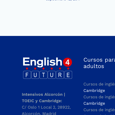
Cursos par
adultos
Cursos de inglé
Cambridge
Intensivos Alcorcón |
Cursos de ingl
TOEIC y Cambridge:
Cambridge
C/ Oslo 1 Local 2, 28922,
Cursos de ingl
Alcorcón, Madrid