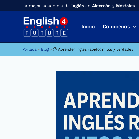
Ir
La mejor academia de
inglés
en
Alcorcón
y
Móstoles
al
contenido
Inicio
Conócenos
Portada
»
Blog
»
🕐 Aprender inglés rápido: mitos y verdades