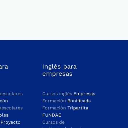
ara
Inglés para
empresas
aescolares
Cursos inglés
Empresas
rcón
Formación
Bonificada
aescolares
Formación
Tripartita
oles
FUNDAE
n
Proyecto
Cursos de