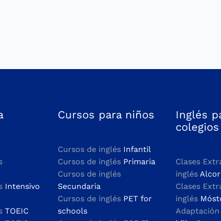
a
Cursos para niños
Inglés p
colegios
Cursos de inglés
Infantil
s
Cursos de inglés
Primaria
Clases Extr
Cursos de inglés
inglés
Alco
és
Intensivo
Secundaria
Clases Extr
Cursos de inglés
PET for
inglés
Móst
és
TOEIC
schools
Adaptació