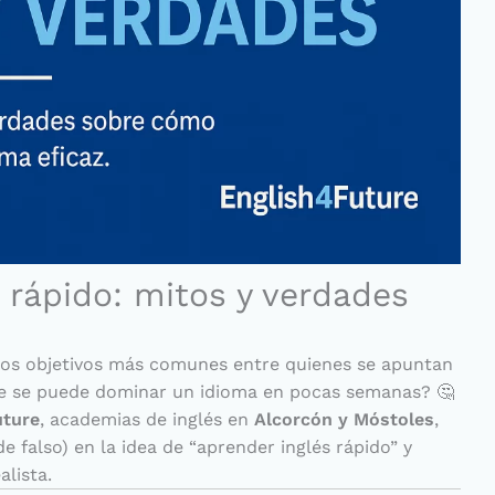
 rápido: mitos y verdades
 los objetivos más comunes entre quienes se apuntan
e se puede dominar un idioma en pocas semanas? 🤔
uture
, academias de inglés en
Alcorcón y Móstoles
,
e falso) en la idea de “aprender inglés rápido” y
lista.