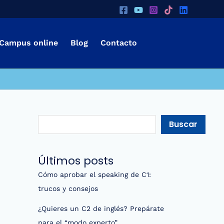
B
A
r
u
c
s
Campus online
Blog
Contacto
h
c
i
a
v
r
o
s
Buscar
Últimos posts
Cómo aprobar el speaking de C1:
trucos y consejos
¿Quieres un C2 de inglés? Prepárate
para el “modo experto”