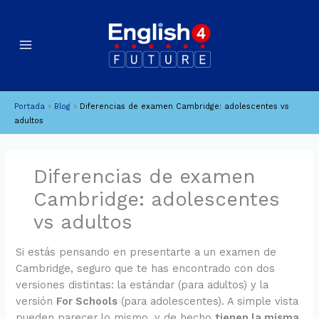
Ir
B
A
al
u
r
contenido
c
s
h
c
i
a
Portada
»
Blog
»
Diferencias de examen Cambridge: adolescentes vs
v
r
adultos
o
s
Diferencias de examen
Cambridge: adolescentes
vs adultos
Si estás pensando en presentarte a un examen de
Cambridge, seguro que te has encontrado con dos
versiones distintas: la estándar (para adultos) y la
versión
For Schools
(para adolescentes). A simple vista
pueden parecer lo mismo, y de hecho
tienen la misma