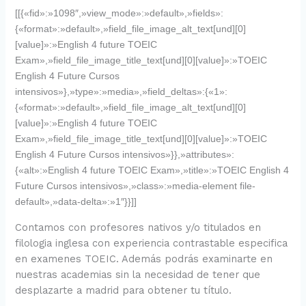
[[{«fid»:»1098″,»view_mode»:»default»,»fields»:
{«format»:»default»,»field_file_image_alt_text[und][0]
[value]»:»English 4 future TOEIC
Exam»,»field_file_image_title_text[und][0][value]»:»TOEIC
English 4 Future Cursos
intensivos»},»type»:»media»,»field_deltas»:{«1»:
{«format»:»default»,»field_file_image_alt_text[und][0]
[value]»:»English 4 future TOEIC
Exam»,»field_file_image_title_text[und][0][value]»:»TOEIC
English 4 Future Cursos intensivos»}},»attributes»:
{«alt»:»English 4 future TOEIC Exam»,»title»:»TOEIC English 4
Future Cursos intensivos»,»class»:»media-element file-
default»,»data-delta»:»1″}}]]
Contamos con profesores nativos y/o titulados en
filologia inglesa con experiencia contrastable especifica
en examenes TOEIC. Además podrás examinarte en
nuestras academias sin la necesidad de tener que
desplazarte a madrid para obtener tu título.