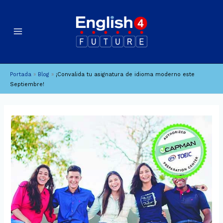
Ir
B
A
al
u
r
contenido
c
s
h
c
i
a
Portada
»
Blog
»
¡Convalida tu asignatura de idioma moderno este
v
r
Septiembre!
o
s