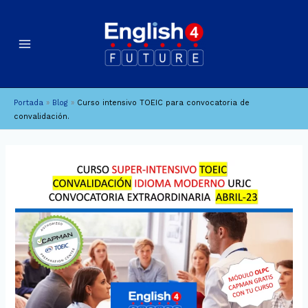
Ir
B
A
al
u
r
contenido
c
s
h
c
i
a
Portada
»
Blog
»
Curso intensivo TOEIC para convocatoria de
v
r
convalidación.
o
s