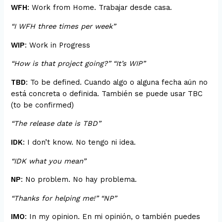
WFH
: Work from Home. Trabajar desde casa.
“I WFH three times per week”
WIP
: Work in Progress
“How is that project going?” “It’s WIP”
TBD
: To be defined. Cuando algo o alguna fecha aún no
está concreta o definida. También se puede usar TBC
(to be confirmed)
“The release date is TBD”
IDK
: I don’t know. No tengo ni idea.
“IDK what you mean”
NP
: No problem. No hay problema.
“Thanks for helping me!” “NP”
IMO
: In my opinion. En mi opinión, o también puedes