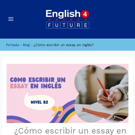
Ir
B
A
al
u
r
contenido
c
s
h
c
i
a
Portada
»
Blog
»
¿Cómo escribir un essay en inglés?
v
r
o
s
¿Cómo escribir un essay en