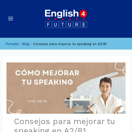
Ir
B
A
al
u
r
contenido
c
s
h
c
i
a
Portada
»
Blog
»
Consejos para mejorar tu speaking en A2/B1
v
r
o
s
Consejos para mejorar tu
speaking en A2/B1