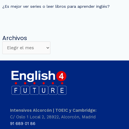
¿Es mejor ver series o leer libros para aprender inglés?
Archivos
Intensivos Alcorcón | TOEIC y Cambridge:
C/ Oslo 1 Local 2, 28922, Alcorcón, Madrid
91 689 01 86