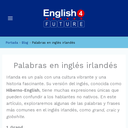
Ir
B
A
al
u
r
contenido
c
s
h
c
i
a
Portada
»
Blog
»
Palabras en inglés irlandés
v
r
o
s
Palabras en inglés irlandés
Irlanda es un país con una cultura vibrante y una
historia fascinante. Su versión del inglés, conocida como
Hiberno-English
, tiene muchas expresiones únicas que
pueden confundir a los hablantes no nativos. En este
artículo, exploraremos algunas de las palabras y frases
más comunes en el inglés irlandés, como
grand
,
craic
y
gobshite
.
1. Grand