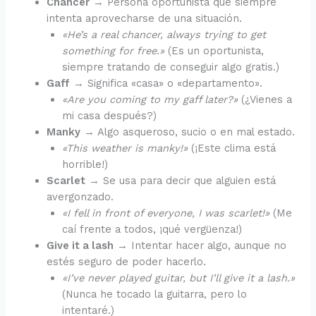
Chancer
→ Persona oportunista que siempre
intenta aprovecharse de una situación.
«He’s a real chancer, always trying to get
something for free.»
(Es un oportunista,
siempre tratando de conseguir algo gratis.)
Gaff
→ Significa «casa» o «departamento».
«Are you coming to my gaff later?»
(¿Vienes a
mi casa después?)
Manky
→ Algo asqueroso, sucio o en mal estado.
«This weather is manky!»
(¡Este clima está
horrible!)
Scarlet
→ Se usa para decir que alguien está
avergonzado.
«I fell in front of everyone, I was scarlet!»
(Me
caí frente a todos, ¡qué vergüenza!)
Give it a lash
→ Intentar hacer algo, aunque no
estés seguro de poder hacerlo.
«I’ve never played guitar, but I’ll give it a lash.»
(Nunca he tocado la guitarra, pero lo
intentaré.)