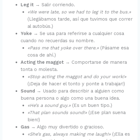
Leg it
→ Salir corriendo.
«We were late, so we had to leg it to the bus.»
(Llegábamos tarde, así que tuvimos que correr
al autobús.)
Yoke
→ Se usa para referirse a cualquier cosa
cuando no recuerdas su nombre.
«Pass me that yoke over there.»
(Pásame esa
cosa de ahí.)
Acting the maggot
→ Comportarse de manera
tonta o molesta.
«Stop acting the maggot and do your work!»
(¡Deja de hacer el tonto y ponte a trabajar!)
Sound
→ Usado para describir a alguien como
buena persona o algo como una buena idea.
«He’s a sound guy.»
(Es un buen tipo.)
«That plan sounds sound!»
(¡Ese plan suena
bien!)
Gas
→ Algo muy divertido o gracioso.
«She’s gas, always making me laugh!»
(¡Ella es