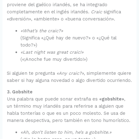
proviene del gaélico irlandés, se ha integrado
completamente en el inglés irlandés.
Craic
significa
«diversión», «ambiente» o «buena conversación».
«What’s the craic?»
(Significa «¿Qué hay de nuevo?» o «¿Qué tal
todo?»)
«Last night was great craic!»
(«¡Anoche fue muy divertido!»)
Si alguien te pregunta
«Any craic?»
, simplemente quiere
saber si hay alguna novedad o algo divertido ocurriendo.
3. Gobshite
Una palabra que puede sonar extraña es
«gobshite»
,
un término muy irlandés para referirse a alguien que
habla tonterías o que es un poco molesto. Se usa de
manera despectiva, pero también en tono humorístico.
«Ah, don’t listen to him, he’s a gobshite.»