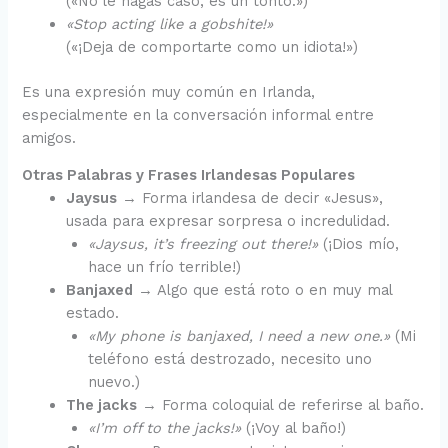
(«No le hagas caso, es un tonto.»)
«Stop acting like a gobshite!»
(«¡Deja de comportarte como un idiota!»)
Es una expresión muy común en Irlanda,
especialmente en la conversación informal entre
amigos.
Otras Palabras y Frases Irlandesas Populares
Jaysus
→ Forma irlandesa de decir «Jesus»,
usada para expresar sorpresa o incredulidad.
«Jaysus, it’s freezing out there!»
(¡Dios mío,
hace un frío terrible!)
Banjaxed
→ Algo que está roto o en muy mal
estado.
«My phone is banjaxed, I need a new one.»
(Mi
teléfono está destrozado, necesito uno
nuevo.)
The jacks
→ Forma coloquial de referirse al baño.
«I’m off to the jacks!»
(¡Voy al baño!)