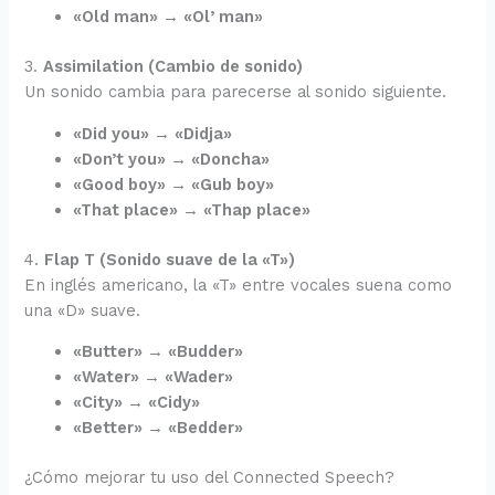
«Old man» → «Ol’ man»
3.
Assimilation (Cambio de sonido)
Un sonido cambia para parecerse al sonido siguiente.
«Did you» → «Didja»
«Don’t you» → «Doncha»
«Good boy» → «Gub boy»
«That place» → «Thap place»
4.
Flap T (Sonido suave de la «T»)
En inglés americano, la «T» entre vocales suena como
una «D» suave.
«Butter» → «Budder»
«Water» → «Wader»
«City» → «Cidy»
«Better» → «Bedder»
¿Cómo mejorar tu uso del Connected Speech?