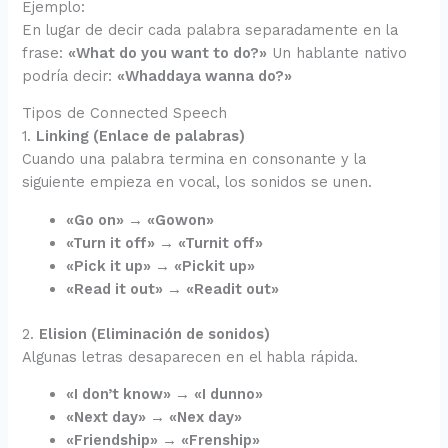
Ejemplo:
En lugar de decir cada palabra separadamente en la
frase:
«What do you want to do?»
Un hablante nativo
podría decir:
«Whaddaya wanna do?»
Tipos de Connected Speech
1.
Linking (Enlace de palabras)
Cuando una palabra termina en consonante y la
siguiente empieza en vocal, los sonidos se unen.
«Go on» → «Gowon»
«Turn it off» → «Turnit off»
«Pick it up» → «Pickit up»
«Read it out» → «Readit out»
2.
Elision (Eliminación de sonidos)
Algunas letras desaparecen en el habla rápida.
«I don’t know» → «I dunno»
«Next day» → «Nex day»
«Friendship» → «Frenship»