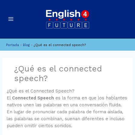
Ir
B
A
al
u
r
contenido
c
s
h
c
i
a
Portada
»
Blog
»
¿Qué es el connected speech?
v
r
o
s
¿Qué es el connected
speech?
¿Qué es el Connected Speech?
El
Connected Speech
es la forma en que los hablantes
nativos unen las palabras en una conversación fluida.
En lugar de pronunciar cada palabra de forma aislada,
las palabras se combinan, suenan diferentes e incluso
pueden omitir ciertos sonidos.