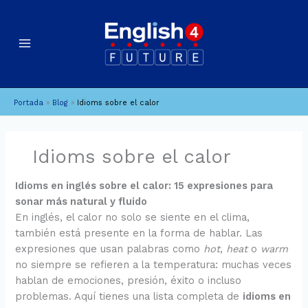
Ir
B
A
al
u
r
contenido
c
s
h
c
i
a
Portada
»
Blog
»
Idioms sobre el calor
v
r
o
s
Idioms sobre el calor
Idioms en inglés sobre el calor: 15 expresiones para
sonar más natural y fluido
En inglés, el calor no solo se siente en el clima,
también está presente en la forma de hablar. Las
expresiones que usan palabras como
hot
,
heat
o
warm
no siempre se refieren a la temperatura: muchas veces
hablan de emociones, presión, éxito o incluso
problemas. Aquí tienes una lista completa de
idioms en