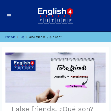
Ir
B
A
al
u
r
contenido
c
s
h
c
i
a
Portada
»
Blog
»
False friends. ¿Qué son?
v
r
o
s
False friends. ¿Qué son?