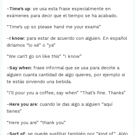
–
Time’s up
: se usa esta frase especialmente en
exámenes para decir que el tiempo se ha acabado.
“Time’s up so please hand me your exams”
–
I know
: para estar de acuerdo con alguien. En español
diríamos “lo sé” o “ya”
“We can’t go on like this” “I know”
–
Say when
: frase informal que se usa para decirle a
alguien cuanta cantidad de algo quieres, por ejemplo si
te estás sirviendo una bebida.
“I’ll pour you a coffee, say when” “That’s fine.
Thanks”
–
Here you are
: cuando le das algo a alguien “aquí
tienes”
“Here you are” “thank you”
–
Sort of
: se puede sustituir también por “kind of” .Algo