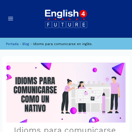
Ir
B
A
al
u
r
contenido
c
s
h
c
i
a
Portada
»
Blog
»
Idioms para comunicarse en inglés.
v
r
o
s
Idioms para comunicarse