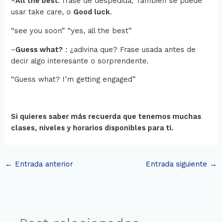
–
All the best
: frase de despedida, Tambien se puede
usar take care, o
Good luck
.
“see you soon” “yes, all the best”
–
Guess what?
: ¿adivina que? Frase usada antes de
decir algo interesante o sorprendente.
“Guess what? I’m getting engaged”
Si quieres saber más recuerda que tenemos muchas
clases, niveles y horarios disponibles para ti.
←
Entrada anterior
Entrada siguiente
→