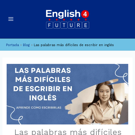
Ir
B
A
al
u
r
contenido
c
s
h
c
i
a
Portada
»
Blog
»
Las palabras más difíciles de escribir en inglés
v
r
o
s
Las palabras más difíciles